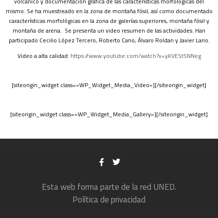
volcánico y documentación gráfica de las características morfológicas del
mismo. Se ha muestreado en la zona de montaña fósil, así como documentado
características morfológicas en la zona de galerías superiores, montaña fósil y
montaña de arena. Se presenta un video resumen de las actividades. Han
participado Cecilio López Tercero, Roberto Cano, Álvaro Roldan y Javier Lario.
Video a alta calidad:
https://www.youtube.com/watch?v=yKVEStSNNeg
[siteorigin_widget class=»WP_Widget_Media_Video»][/siteorigin_widget]
[siteorigin_widget class=»WP_Widget_Media_Gallery»][/siteorigin_widget]
Esta web forma parte de la red UNED.
Política de privacidad